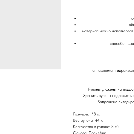
а
об
материал можно использоват
способен выд
Наплавляемая гидроизоля
Рулоны уложены на поддо
Хранить рулоны надлежит в 
Запрещено складиро
Размеры: 1*8 м
Вес рулона: 44 кг
Количество в рулоне: 8 м2
Основа: Полиэфир