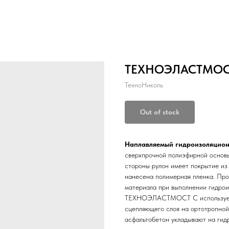
ТЕХНОЭЛАСТМОС
ТехноНиколь
Out of stock
Наплавляемый гидроизоляци
сверхпрочной полиэфирной основ
стороны рулон имеет покрытие из
нанесена полимерная пленка. Про
материала при выполнении гидрои
ТЕХНОЭЛАСТМОСТ С используется
сцепляющего слоя на ортотропной 
асфальтобетон укладывают на гид