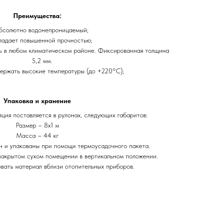
Преимущества:
бсолютно водонепроницаемый;
ладает повышенной прочностью;
ь в любом климатическом районе. Фиксированная толщина
5,2 мм.
ержать высокие температуры (до +220°С);
Упаковка и хранение
ция поставляется в рулонах, следующих габаритов:
Размер – 8х1 м
Масса – 44 кг
н и упакованы при помощи термоусадочного пакета.
закрытом сухом помещении в вертикальном положении.
вать материал вблизи отопительных приборов.