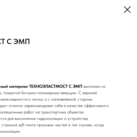
Т С ЭМП
онный материал ТЕХНОЭЛАСТМОСТ С ЭМП
выполнен из
ы, покрытой битумно-полимерным вяжущим. С верхней
 мелкозернистого песка, а с наплавляемой стороны
дукт отлично зарекомендовал себя в качестве эффективного
золяционных работ на транспортных объектах:
 для выполнения гидроизоляции и устройства
стальной ж/б плите проезжих частей в тех случаях, когда
роизоляцию.