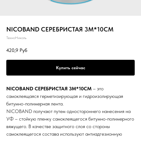
NICOBAND СЕРЕБРИСТАЯ 3М*10СМ
ТехноНиколь
420,9
Руб
Купить сейчас
NICOBAND СЕРЕБРИСТАЯ 3М*10СМ
– это
самоклеящаяся герметизирующая и гидроизолирующая
битумно-полимерная лента.
NICOBAND получают путем одностороннего нанесения на
УФ – стойкую пленку самоклеящегося битумно-полимерного
вяжущего. В качестве защитного слоя со стороны
самоклеящегося состава используют антиадгезионную